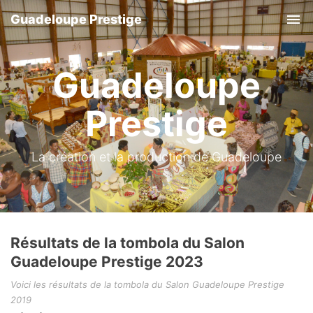
Guadeloupe Prestige
Tog
Guadeloupe
Prestige
La création et la production de Guadeloupe
Résultats de la tombola du Salon
Guadeloupe Prestige 2023
Voici les résultats de la tombola du Salon Guadeloupe Prestige
2019