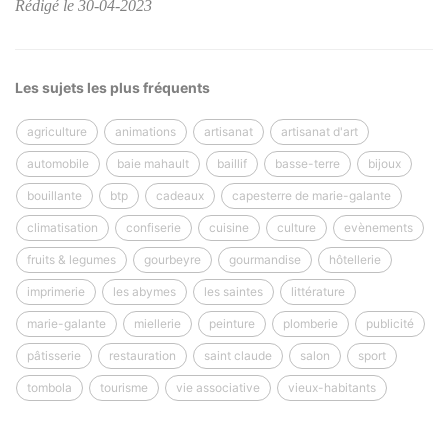
Rédigé le 30-04-2023
Les sujets les plus fréquents
agriculture
animations
artisanat
artisanat d'art
automobile
baie mahault
baillif
basse-terre
bijoux
bouillante
btp
cadeaux
capesterre de marie-galante
climatisation
confiserie
cuisine
culture
evènements
fruits & legumes
gourbeyre
gourmandise
hôtellerie
imprimerie
les abymes
les saintes
littérature
marie-galante
miellerie
peinture
plomberie
publicité
pâtisserie
restauration
saint claude
salon
sport
tombola
tourisme
vie associative
vieux-habitants