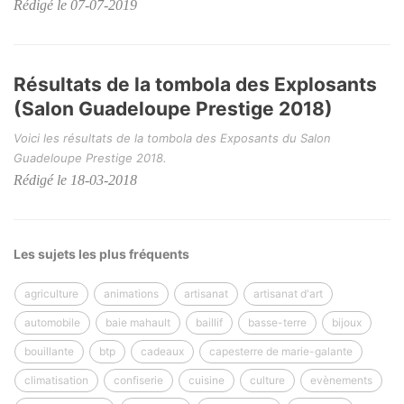
Rédigé le 07-07-2019
Résultats de la tombola des Explosants
(Salon Guadeloupe Prestige 2018)
Voici les résultats de la tombola des Exposants du Salon
Guadeloupe Prestige 2018.
Rédigé le 18-03-2018
Les sujets les plus fréquents
agriculture
animations
artisanat
artisanat d'art
automobile
baie mahault
baillif
basse-terre
bijoux
bouillante
btp
cadeaux
capesterre de marie-galante
climatisation
confiserie
cuisine
culture
evènements